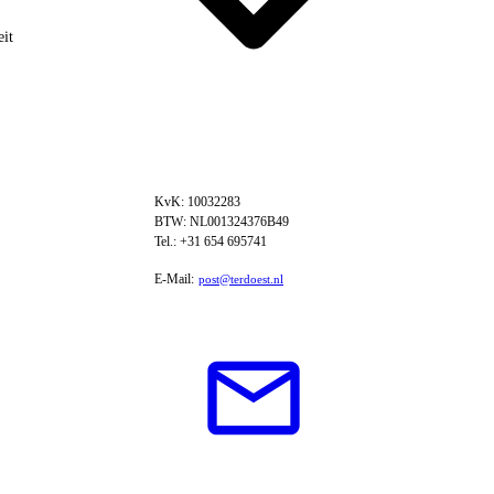
eit
KvK: 10032283
BTW: NL001324376B49
Tel.: +31 654 695741
E-Mail:
post@terdoest.nl